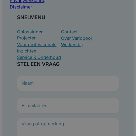
Privacyverklaring
Disclaimer
SNELMENU
Oplossingen
Contact
Projecten
Over Variopool
Voor professionals
Werken bij
Inzichten
Service & Onderhoud
STEL EEN VRAAG
N
a
a
m
(
V
e
r
e