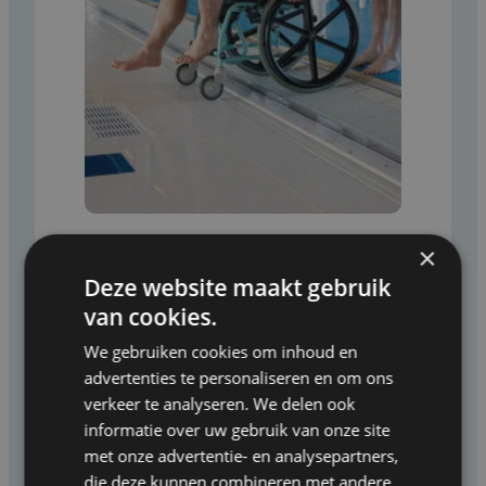
×
DE VOORDELEN VAN
Deze website maakt gebruik
HYDROTHERAPIE MET EEN
van cookies.
BEWEEGBARE ZWEMBADBODEM:
VEILIG REVALIDEREN MET
We gebruiken cookies om inhoud en
VARIABELE WATERDIEPTE
advertenties te personaliseren en om ons
Hydrotherapie (aquatische fysiotherapie) is
verkeer te analyseren. We delen ook
effectiever met een beweegbare
informatie over uw gebruik van onze site
zwembadbodem van Variopool. Ontdek
met onze advertentie- en analysepartners,
voordelen, ideale waterdieptes en
die deze kunnen combineren met andere