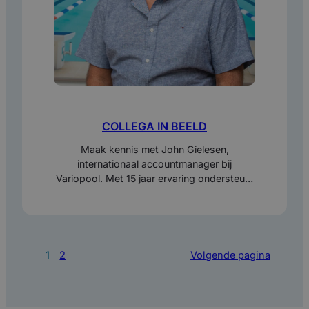
COLLEGA IN BEELD
Maak kennis met John Gielesen,
internationaal accountmanager bij
Variopool. Met 15 jaar ervaring ondersteunt
hij projecten wereldwijd, van Nederland tot
Japan, met beweegbare zwembadbodems
en keerwanden.
1
2
Volgende pagina