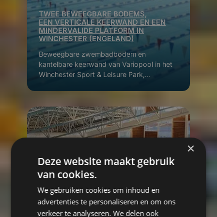
TWEE BEWEEGBARE BODEMS,
EEN VERTICALE KEERWAND EN EEN
MINDERVALIDE PLATFORM IN
WINCHESTER (ENGELAND)
Beweegbare zwembadbodem en
kantelbare keerwand van Variopool in het
Winchester Sport & Leisure Park,
toegepast voor maximale flexibiliteit,
toegankelijkheid en efficiënt
energiegebruik.
×
Deze website maakt gebruik
van cookies.
We gebruiken cookies om inhoud en
advertenties te personaliseren en om ons
verkeer te analyseren. We delen ook