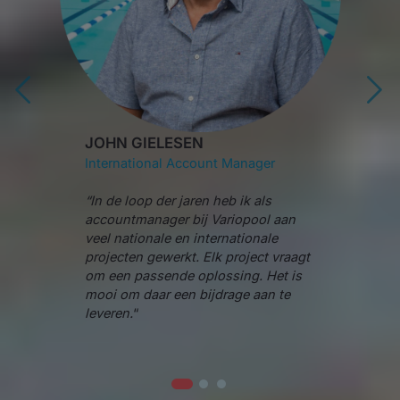
DAISY VAN DIJK
Coördinator Service
LESEN
“Als Coördinator Serv
al Account Manager
Onderhoud bij Variop
verantwoordelijk voor
der jaren heb ik als
van onze serviceorgan
ger bij Variopool aan
ervoor dat processen
le en internationale
verlopen en dat monte
werkt. Elk project vraagt
en klanten goed wor
ende oplossing. Het is
ondersteund. Door ov
r een bijdrage aan te
houden en snel te sc
we ervoor dat onze s
betrouwbaar en effici
functioneert.”