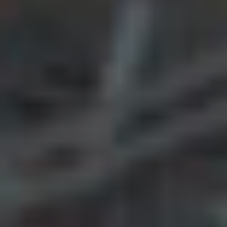
THERAPIE EN REVALIDATIEBADEN
Met onze therapie en revalidatie faciliteiten kunnen
verschillende doelgroepen optimaal gebruik
maken van het bad, de temperatuur efficiënt
geregeld kan worden.