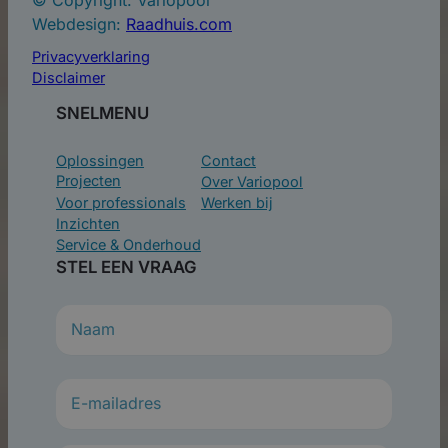
© Copyright: Variopool
Webdesign:
Raadhuis.com
Privacyverklaring
Disclaimer
SNELMENU
Oplossingen
Contact
Projecten
Over Variopool
Voor professionals
Werken bij
Inzichten
Service & Onderhoud
STEL EEN VRAAG
N
a
a
m
(
V
e