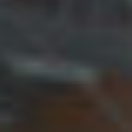
PRIVÉ EN WELLNESSBADEN
Voor privé- en wellnessbaden realiseren wij
beweegbare zwembadvloeren, acryl