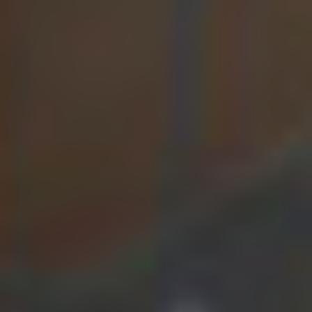
WEDSTRIJD EN INSTRUCTIEBADEN
Dé slimme oplossingen voor wedstrijd en
instructiebaden, zoals de beweegbare bodem,
trappen, liften en keerwanden. Ontdek welke
producten wij aanbieden.