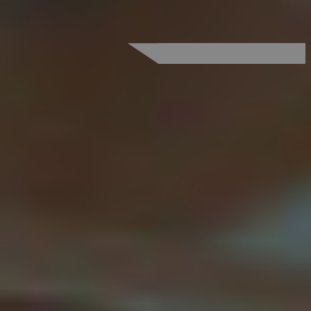
onderwaterramen en pooldividers. Slimme
oplossingen die flexibiliteit en beleving
samenbrengen, ontwikkeld door ons
dochterbedrijf Holland Aqua Sight.
VOOR PROFESSIONALS
Wat uw situatie ook is: Variopool staat klaar om u te
helpen.
Bij het ontwerpen en realiseren van een zwembad komt
veel kijken. Variopool ondersteunt architecten,
adviseurs, bouwbedrijven en zwembadbeheerders van
begin tot eind. Door ons vroegtijdig te betrekken,
kunnen wij gericht maatwerkadvies geven en samen
zorgen voor een zwembad dat efficiënt, duurzaam en
kwalitatief hoogwaardig wordt uitgevoerd. Voor elke
doelgroep vindt u op onze website praktische
informatie en tools, waaronder het aanvragen van BIM-