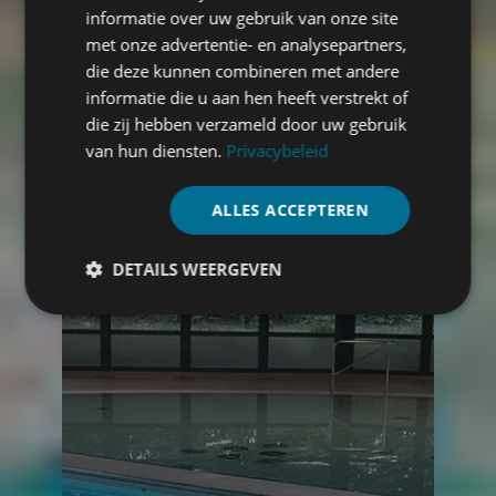
informatie over uw gebruik van onze site
met onze advertentie- en analysepartners,
die deze kunnen combineren met andere
2-DELIGE KLAPWAND INSTALLATIE IN
AIX-EN-PROVENCE (FRANKRIJK)
informatie die u aan hen heeft verstrekt of
die zij hebben verzameld door uw gebruik
In Aix-en-Provence hebben wij een
van hun diensten.
Privacybeleid
tweedelige klapwand voor een zwembad
geïnstalleerd. Deze klapwand maakt het
mogelijk om het zwembad flexibel in
ALLES ACCEPTEREN
twee…
DETAILS WEERGEVEN