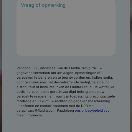
r
e
i
s
t
)
Variopool B.V., onderdeel van de Fluidra Group, zal uw
gegevens verwerken om uw vragen, opmerkingen of
verzoeken te beheren en te beantwoorden en, indien nodig,
door te sturen naar het desbetreffende bedrijf, de afdeling,
distributeur of installateur van de Fluidra Group. De wettelijke
basis hiervoor is ons gerechtvaardigd belang om op uw
verzoek te reageren en, waar van toepassing, precontractuele
maatregelen. U kunt uw rechten op gegevensbescherming
uitoefenen en contact opnemen met de DPO via
dataprivacy@fluidra.com. Raadpleeg
ons privacybeleid
voor
meer informatie.