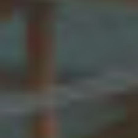
en CAD-modellen, die het verschil maken in uw
project.
VOOR ARCHITECTEN
VOOR ADVISEURS
VOOR BOUWBEDRIJVEN
VOOR ZWEMBADBEHEERDERS